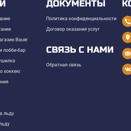
И
ДОКУМЕНТЫ
К
тание
Политика конфиденциальности
тание
Договор оказания услуг
агазин Bauer
СВЯЗЬ С НАМИ
и лобби-бар
сушилка
Обратная связь
по хоккею
ения
а льду
льду