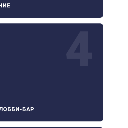
НИЕ
4
 ЛОББИ-БАР